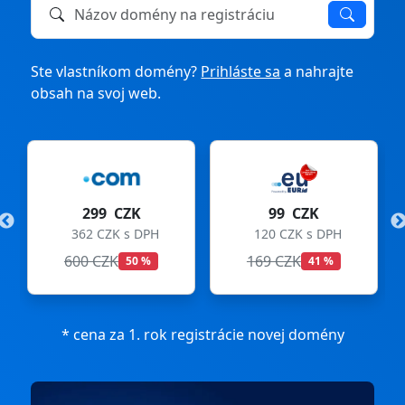
Názov domény na registráciu alebo prevod
Ste vlastníkom domény?
Prihláste sa
a nahrajte
obsah na svoj web.
299 CZK
99 CZK
362 CZK s DPH
120 CZK s DPH
600 CZK
169 CZK
50 %
41 %
* cena za 1. rok registrácie novej domény