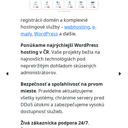
registrácii domén a komplexné
hostingové služby –
webhosting
,
e-
maily
,
WordPress
a ďalšie.
Ponúkame najrýchlejší WordPress
hosting v ČR
. Vaše projekty bežia na
najnovších technológiách pod
nepretržitým dohľadom skúsených
administrátorov.
Bezpečnosť a spoľahlivosť na prvom
mieste
. Pravidelne aktualizujeme
všetky systémy, chránime servery pred
DDoS útokmi a zabezpečujeme vysokú
dostupnosť služieb.
Živá zákaznícka podpora 24/7
.