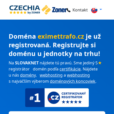
Kontakt
Doména
eximettrafo.cz
je už
registrovaná. Registrujte si
doménu u jednotky na trhu!
Na
SLOVAKNET
nájdete tú pravú. Sme jediný 5
★
registrátor domén podľa
certifikácie
. Nájdete
u nás
domény
,
webhosting
a
webhosting
s najväčším výberom
doménových koncoviek
.