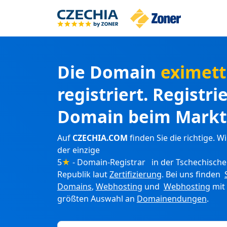
Die Domain
eximett
registriert. Registri
Domain beim Markt
Auf
CZECHIA.COM
finden Sie die richtige. Wi
der einzige
5
★
- Domain-Registrar in der Tschechisch
Republik laut
Zertifizierung
. Bei uns finden
Domains
,
Webhosting
und
Webhosting
mit
größten Auswahl an
Domainendungen
.