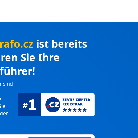
rafo.cz
ist bereits
eren Sie Ihre
führer!
r sind
en
Sie
 der