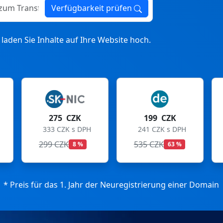
ransfer
Verfügbarkeit prüfen
laden Sie Inhalte auf Ihre Website hoch.
199 CZK
199 CZK
241 CZK s DPH
241 CZK s DPH
535 CZK
699 CZK
63 %
72 %
* Preis für das 1. Jahr der Neuregistrierung einer Domain