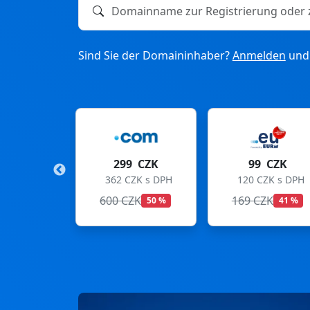
Domainname zur Registrierung oder zum T
Sind Sie der Domaininhaber?
Anmelden
und 
9 CZK
99 CZK
275 CZK
CZK s DPH
120 CZK s DPH
333 CZK s DPH
ZK
169 CZK
299 CZK
50 %
41 %
8 %