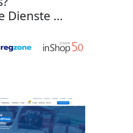
s?
ge Dienste …